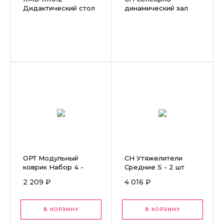
Дидактический стол
динамический зал
c набором игрушек
Дом Совы
L180 W50 H46
ОРТ Модульный
СН Утяжелители
коврик Набор 4 -
Средние S - 2 шт
«РАДУГА» 7 пазлов
23,5х11 см
2 209 ₽
4 016 ₽
В КОРЗИНУ
В КОРЗИНУ