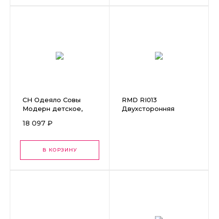
СН Одеяло Совы
RMD RI013
Модерн детское,
Двухсторонняя
114*137 см
панель для игровых
18 097 ₽
зон "Зеркальная и
магнитно-маркерная"
L76,5 W10 H73
В КОРЗИНУ