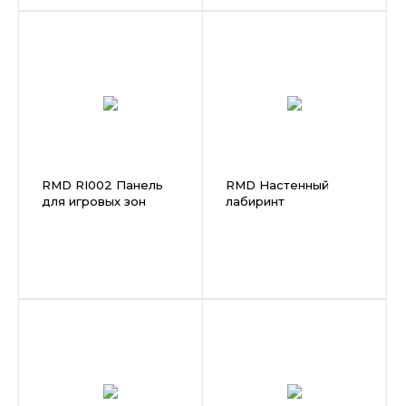
RMD RI002 Панель
RMD Настенный
для игровых зон
лабиринт
"Цветные
треугольный L46
стеклышки"L76,5 W10
W46 арт. RA024
H73