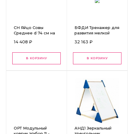
СН Яйцо Совы
БФДИ Тренажер для
Среднее d 74 см на
развития мелкой
рост ребенка 110-145
моторики "Дверцы"
14 408 ₽
32 163 ₽
см
ИО-216
В КОРЗИНУ
В КОРЗИНУ
ОРТ Модульный
АНД1 Зеркальный
коврик Набор 11 -
треугольник