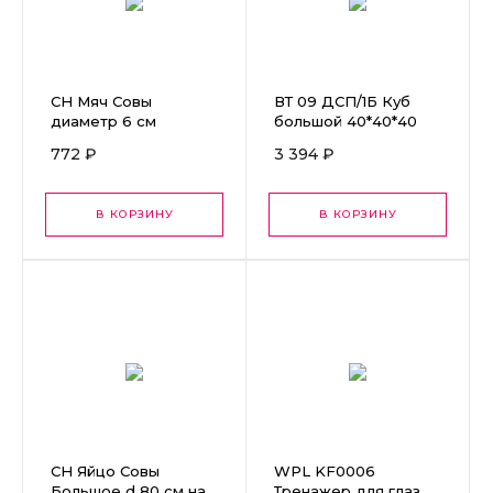
СН Мяч Совы
ВТ 09 ДСП/1Б Куб
диаметр 6 см
большой 40*40*40
ЛДСП
772 ₽
3 394 ₽
В КОРЗИНУ
В КОРЗИНУ
СН Яйцо Совы
WPL KF0006
Большое d 80 см на
Тренажер для глаз