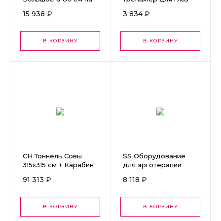
рост ребенка 145 см
"Хитрая рыбка"
15 938 ₽
3 834 ₽
(синяя) 25*21*3 см.
В КОРЗИНУ
В КОРЗИНУ
СН Тоннель Совы
SS Оборудование
315х315 см + Карабин
для эрготерапии
18шт.
"Змейка" РБ0018
91 313 ₽
8 118 ₽
В КОРЗИНУ
В КОРЗИНУ