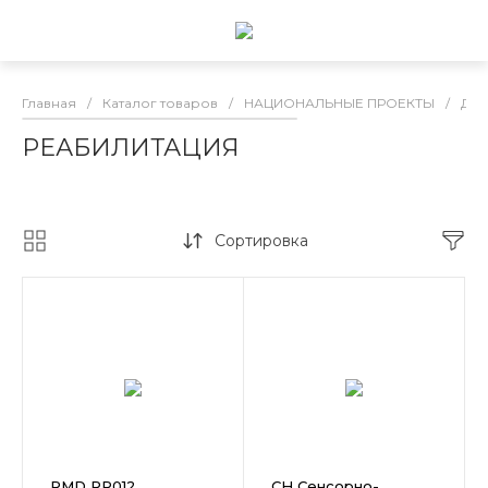
Главная
/
Каталог товаров
/
НАЦИОНАЛЬНЫЕ ПРОЕКТЫ
/
ДО
РЕАБИЛИТАЦИЯ
Сортировка
RMD RR012
СН Сенсорно-