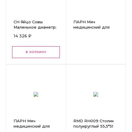
СН Яйцо Совы
ПАРН Мяч
Маленькое диаметр:
медицинский для
66 см на рост
реабилитации, ∅
14 326 ₽
ребенка до 110 см
65см голубой
В КОРЗИНУ
ПАРН Мяч
RMD RH009 Столик
медицинский для
полукруглый 55,5*51
реабилитации, ∅
см.