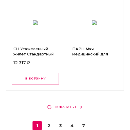
СН Утяжеленный
ПАРН Мяч
жилет Стандартный
медицинский для
размер 6-8 лет
реабилитации, ∅
12 317 ₽
45см красный
В КОРЗИНУ
ПОКАЗАТЬ ЕЩЕ
1
2
3
4
7