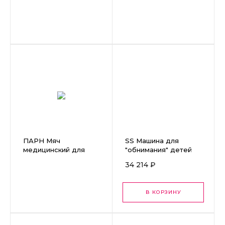
75см черный
ПАРН Мяч
SS Машина для
медицинский для
"обнимания" детей
реабилитации, ∅
аутистов №1 РБ0012
34 214 ₽
65см черный
В КОРЗИНУ