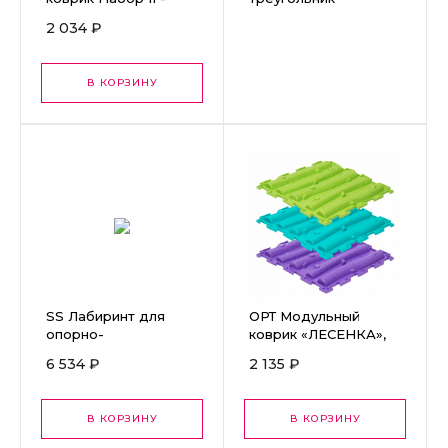
«АЙСБЕРГ» 6 пазлов
А1.11.0071.00МЕ
2 034 ₽
В КОРЗИНУ
SS Лабиринт для
ОРТ Модульный
опорно-
коврик «ЛЕСЕНКА»,
двигательного
жёсткий 6 пазлов
6 534 ₽
2 135 ₽
аппарата №2
РБ0009
В КОРЗИНУ
В КОРЗИНУ