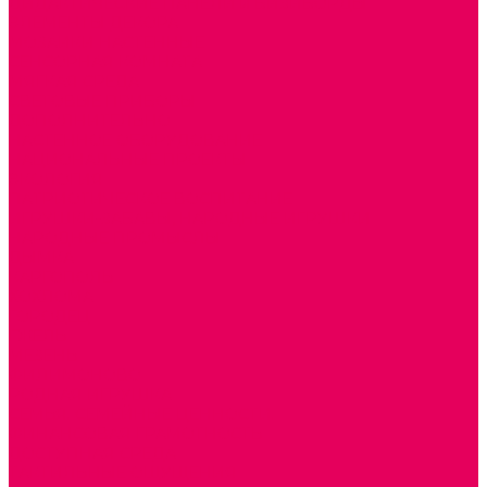
ДИДАКТИЧЕСКИЕ ПАНЕЛИ и БИЗИБОРДЫ
ЭЛЕМЕНТЫ ДЕКОРА
МОЗАИКИ НАСТЕННЫЕ
СЕНСОРНАЯ КОМНАТА
МЯГКАЯ СРЕДА
СВЕТОВЫЕ ПРИБОРЫ
ДОПОЛНИТЕЛЬНО
НАСТЕННОЕ ОБОРУДОВАНИЕ
НАЦИОНАЛЬНЫЕ ПРОЕКТЫ
ЭКОЛОГИЯ
ПАТРИОТИЧЕСКОЕ ВОСПИТАНИЕ
ИГРУШКИ-ЗАБАВЫ, НАРОДНЫЕ ИГРУШКИ
НАРОДНЫЕ ПРОМЫСЛЫ
ДЫМКА
КАРГОПОЛЬ
ХОХЛОМА
ГОРОДЕЦ
ГЖЕЛЬ
МЕЗЕНЬ
ФИЛИМОНОВО
РОДНАЯ ИГРУШКА
СЕМЬЯ. СЕМЕЙНЫЕ ЦЕННОСТИ.
ФИНАНСОВАЯ ГРАМОТНОСТЬ
ДОСТУПНАЯ СРЕДА
ТАКТИЛЬНЫЕ ОЩУЩЕНИЯ