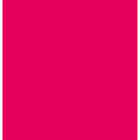
Сертификаты
...
Каталог товаров
ГОТОВЫЕ РЕШЕНИЯ ИГРУШКИ ДЛЯ ДЕТСКОГО САДА
STEM ОБРАЗОВАНИЕ
КОМПЛЕКТЫ РППС ДОО
ЭМОЦИОНАЛЬНЫЙ ИНТЕЛЛЕКТ
ДЕТСКАЯ АНИМАЦИЯ
ОБРАЗОВАТЕЛЬНЫЕ КОМПЛЕКТЫ + КПК
РАННЕЕ РАЗВИТИЕ
ГОРКИ С ШАРИКАМИ, ЛАБИРИНТЫ, ВКЛАДЫШИ
ШНУРОВКИ, ЦЕПОЧКИ
РАМКИ-ВКЛАДЫШИ, ВКЛАДЫШИ
РАЗРЕЗНЫЕ КАРТИНКИ
КАТАЛКИ, КАЧАЛКИ, ИГРОВЫЕ КОМПЛЕКСЫ
СОРТИРОВЩИКИ, СТУЧАЛКИ
ОЗВУЧЕННЫЕ ИГРУШКИ, ДЕРГУНЧИКИ
ЛОГИЧЕСКИЕ ИГРЫ, ПИРАМИДКИ
НЕВАЛЯШКИ, ЮЛЫ, КУБИКИ
БИЗИБОРДЫ
ПАЗЛЫ, МОЗАИКИ
КОНСТРУКТОРЫ
ИГРОВОЕ ОТ 2 МЕСЯЦЕВ
КОНСТРУКТОРЫ И СТРОИТЕЛЬНЫЕ НАБОРЫ
ПОЛИДРОН