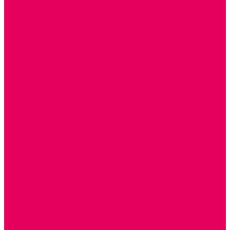
КОЛЯСКИ
КРОВАТКИ И ЛЮЛЬКИ для кукол
ДОМА и МЕБЕЛЬ ДЛЯ КУКОЛ
ОБРАЗНЫЕ ИГРУШКИ
ДЛЯ УБОРКИ
ДЛЯ СТИРКИ и ГЛАЖКИ
КУХНЯ
ПОСУДА и МЕЛКАЯ БЫТОВАЯ ТЕХНИКА
ПРОДУКТЫ
МАГАЗИН
БОЛЬНИЦА
МАСТЕРСКАЯ
ПАРИКМАХЕРСКАЯ
ТРАНСПОРТНЫЕ ИГРУШКИ
ПАРКОВКИ и ГАРАЖИ
ЛЕГКОВЫЕ
ГРУЗОВЫЕ
СПЕЦТЕХНИКА
СЛУЖЕБНЫЕ
ВОЕННЫЕ
САМОЛЕТЫ, ВЕРТОЛЕТЫ
ЖЕЛЕЗНАЯ ДОРОГА
ШКОЛА
ТЕМАТИЧЕСКИЕ НАБОРЫ
ТЕМАТИЧЕСКИЕ КОСТЮМЫ