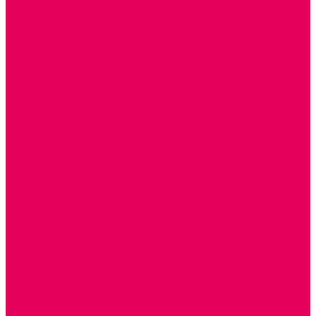
СТОЛЫ, СТУЛЬЯ
КРОВАТИ, МАТРАСЫ
ШКАФЫ (для одежды, полотенец, горшков)
СТЕНКИ ДЛЯ ИГРУШЕК
УГОЛКИ ПРИРОДЫ
ОБОРУДОВАНИЕ ДЛЯ ХРАНЕНИЯ СПОРТИНВЕНТАРЯ,
КНИГ, ИГРУШЕК
ИНФОРМАЦИОННЫЕ СТЕНДЫ
МЯГКАЯ МЕБЕЛЬ
СИСТЕМЫ ХРАНЕНИЯ
СТОЛЫ для ЛЕГО
МАРКИРОВКА МЕБЕЛИ
КУХОННАЯ МЕБЕЛЬ
СКЛАДИРУЕМАЯ МЕБЕЛЬ, МЕБЕЛЬ ТРАНСФОРМЕР
ПОДУШКИ, ОДЕЯЛА, КПБ, ПОЛОТЕНЦА
КРУПНОГАБАРИТНОЕ ИГРОВОЕ ОБОРУДОВАНИЕ
ДИДАКТИЧЕСКИЕ, НАПОЛЬНЫЕ ИГРУШКИ и КОВРИКИ
ДОМА
ГОРКИ
КАЧАЛКИ
МАШИНКИ
ИГРОВЫЕ КОМПЛЕКСЫ и НАБОРЫ
МАНЕЖИ
КАЧЕЛИ
КОНСТРУКТОРЫ