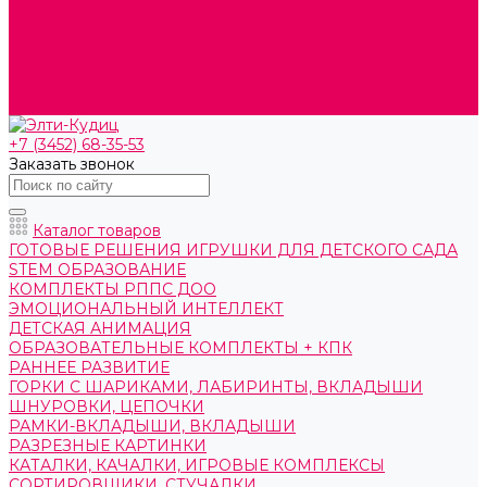
О компании
Контакты
Готовые решения
Политика конфиденциальности
Отзывы
Сертификаты
+7 (3452) 68-35-53
Заказать звонок
Каталог товаров
ГОТОВЫЕ РЕШЕНИЯ ИГРУШКИ ДЛЯ ДЕТСКОГО САДА
STEM ОБРАЗОВАНИЕ
КОМПЛЕКТЫ РППС ДОО
ЭМОЦИОНАЛЬНЫЙ ИНТЕЛЛЕКТ
ДЕТСКАЯ АНИМАЦИЯ
ОБРАЗОВАТЕЛЬНЫЕ КОМПЛЕКТЫ + КПК
РАННЕЕ РАЗВИТИЕ
ГОРКИ С ШАРИКАМИ, ЛАБИРИНТЫ, ВКЛАДЫШИ
ШНУРОВКИ, ЦЕПОЧКИ
РАМКИ-ВКЛАДЫШИ, ВКЛАДЫШИ
РАЗРЕЗНЫЕ КАРТИНКИ
КАТАЛКИ, КАЧАЛКИ, ИГРОВЫЕ КОМПЛЕКСЫ
СОРТИРОВЩИКИ, СТУЧАЛКИ