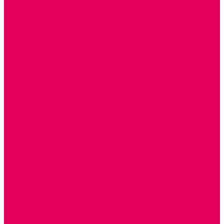
ИЗОБРАЗИТЕЛЬНАЯ ДЕЯТЕЛЬНОСТЬ
ОБОРУДОВАНИЕ для ИЗО
ПОСОБИЯ для ИЗО
СПОРТИВНОЕ ОБОРУДОВАНИЕ и ИНВЕНТАРЬ
ОБОРУДОВАНИЕ ДЛЯ БАССЕЙНОВ
МЯГКИЕ МОДУЛИ
СТРОИТЕЛЬНЫЕ НАБОРЫ
МАТЫ
ТРЕНАЖЕРЫ
ОБРУЧИ, СКАКАЛКИ, ПАЛКИ, ЛЕНТЫ, МЯЧИ
СПОРТИВНЫЙ ИНВЕНТРЬ
СПОРТИВНЫЕ ИГРЫ
ИНВЕНТАРЬ
ТРЕНАЖЕРЫ
БАЛАНСИРЫ и ЛЕСЕНКИ
СПОРТКОМПЛЕКСЫ, ШВЕДСКИЕ СТЕНКИ,
СКАЛОДРОМЫ
СКАМЬИ ГИМНАСТИЧЕСКИЕ
ТАКТИЛЬНЫЕ ДОРОЖКИ
ВЕЛОСИПЕДЫ И САМОКАТЫ
МЕБЕЛЬ ДОУ
БАНКЕТКИ, СКАМЕЙКИ, ЗЕРКАЛА, РОСТОМЕРЫ
СТОЛЫ для ЖЕЛЕЗНОЙ ДОРОГИ
ИГРОВАЯ МЕБЕЛЬ