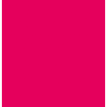
ТЕАТРАЛИЗОВАННАЯ ДЕЯТЕЛЬНОСТЬ
МУЗЫКАЛЬНЫЕ ИНСТРУМЕНТЫ
ПАЛЬЧИКОВЫЕ КУКЛЫ и ПОДСТАВКИ ДЛЯ НИХ
ПЕРЧАТОЧНЫЕ КУКЛЫ и ПОДСТАВКИ ДЛЯ НИХ
ОБРАЗОВАТЕЛЬНО-ВОСПИТАТЕЛЬНЫЕ ИГРЫ И
ИГРУШКИ, НАГЛЯДНО-ДИДАКТИЧЕСКИЙ и
РАЗДАТОЧНЫЙ МАТЕРИАЛ
ИГРЫ НИКИТИНА
МОЗАИКИ И КУБИКИ С КАРТИНКАМИ И СХЕМАМИ
ДОСУГОВЫЕ ИГРЫ И ГОЛОВОЛОМКИ
СПОРТИВНОЕ ОБОРУДОВАНИЕ и ИНВЕНТАРЬ
ОБОРУДОВАНИЕ ДЛЯ БАССЕЙНОВ
МЯГКИЕ МОДУЛИ
ОБРУЧИ, СКАКАЛКИ, ПАЛКИ, ЛЕНТЫ, МЯЧИ
МЕБЕЛЬ ДОУ
БАНКЕТКИ, СКАМЕЙКИ, ЗЕРКАЛА, РОСТОМЕРЫ
СТОЛЫ для ЖЕЛЕЗНОЙ ДОРОГИ
ИГРОВАЯ МЕБЕЛЬ
КРУПНОГАБАРИТНОЕ ИГРОВОЕ ОБОРУДОВАНИЕ
ДИДАКТИЧЕСКИЕ, НАПОЛЬНЫЕ ИГРУШКИ и КОВРИКИ
ДОМА
ГОРКИ
СЕНСОРНАЯ КОМНАТА
МЯГКАЯ СРЕДА
СВЕТОВЫЕ ПРИБОРЫ