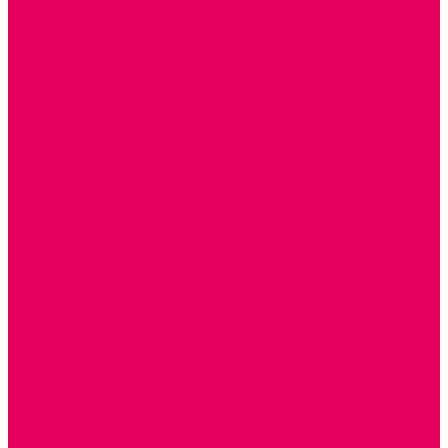
ДЕРЕВЯННЫЕ
ПЛАСТМАССОВЫЕ
ИЗ ПВХ
МАГНИТНЫЕ
РОБОТОТЕХНИЧЕСКИЕ
МЕТАЛЛИЧЕСКИЕ
ЛЕГО для ДОУ
НАУЧНО-ПОЗНАВАТЕЛЬНЫЕ
ОБОРУДОВАНИЕ ГРУПП для детей от 1 года
КРОВАТИ МАТРАЦЫ КПБ
ХОДУНКИ
СТУЛЬЧИК ДЛЯ КОРМЛЕНИЯ
КОЛЯСКИ
МАНЕЖИ
КОМОДЫ
ПОДСТАВКИ ПОД НОЖКИ, ГОРШКИ, КАЧЕЛИ,
НАГРУДНИКИ
КАБИНЕТЫ СПЕЦИАЛИСТОВ
ПСИХОЛОГ
ЛОГОПЕД
РАЗВИТИЕ РЕЧИ
СЮЖЕТНО-РОЛЕВЫЕ ИГРЫ
КУКЛЫ и ОДЕЖДА ДЛЯ КУКОЛ
КУКЛЫ
ОДЕЖДА ДЛЯ КУКОЛ