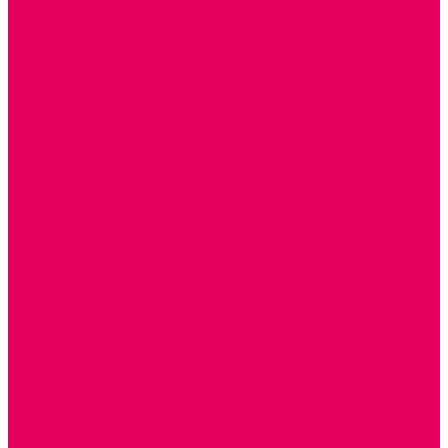
РЕАБИЛИТАЦИЯ
ЦИФРОВАЯ ОБРАЗОВАТЕЛЬНАЯ СРЕДА
ИНФОРМАЦИОННО-КОММУНИКАЦИОННЫЕ
ТЕХНОЛОГИИ
РОБОТОТЕХНИКА
НЕЙРОПИЛОТИРОВАНИЕ
ИСКУССТВЕННЫЙ ИНТЕЛЛЕКТ
АЛГОРИТМИКА В ДОУ
КОНСТРУИРОВАНИЕ И ПРОГРАММИРОВАНИЕ
РОБОТОТЕХНИКА ДЛЯ НАЧАЛЬНОЙ ШКОЛЫ
Работа с юр.лицами
Работа с ДОУ
Работа с ИП и ООО
Методическая поддержка
Блог
Учебно-методический центр ФИСО
Модульная программа СТЕМ
Образовательный портал Элтиленд
Комплекты для дооснащения РППС в ДОО
Помощь
Доставка
Обмен и возврат
Оплата
Скачать Мультстудию
Скачать каталоги