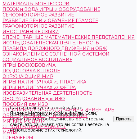
МАТЕРИАЛЫ МОНТЕССОРИ
ПЕСОК и ВОДА ИГРЫ и ОБОРУДОВАНИЕ
СЕНСОМОТОРНОЕ РАЗВИТИЕ
РАЗВИТИЕ РЕЧИ и ОБУЧЕНИЕ ГРАМОТЕ
ГРАФОМОТОРНОЕ РАЗВИТИЕ
ИНОСТРАННЫЕ ЯЗЫКИ
ЭЛЕМЕНТАРНЫЕ МАТЕМАТИЧЕСКИЕ ПРЕДСТАВЛЕНИЯ
ИССЛЕДОВАТЕЛЬСКАЯ ДЕЯТЕЛЬНОСТЬ
ПРАВИЛА ДОРОЖНОГО ДВИЖЕНИЯ и ОБЖ
ОЗНАКОМЛЕНИЕ С СОЛНЕЧНОЙ СИСТЕМОЙ
СОЦИАЛЬНОЕ ВОСПИТАНИЕ
ИГРЫ ВОСКОБОВИЧА
ПОДГОТОВКА К ШКОЛЕ
ОКРУЖАЮЩИЙ МИР
ИГРЫ НА ЛИПУЧКАХ из ПЛАСТИКА
ИГРЫ НА ЛИПУЧКАХ из ФЕТРА
ИЗОБРАЗИТЕЛЬНАЯ ДЕЯТЕЛЬНОСТЬ
ОБОРУДОВАНИЕ для ИЗО
ПОСОБИЯ для ИЗО
Сайт использует в своей работе
СПОРТИВНОЕ ОБОРУДОВАНИЕ и ИНВЕНТАРЬ
Яндекс.Метрику
и
cookie-файлы
. Если,
ОБОРУДОВАНИЕ ДЛЯ БАССЕЙНОВ
прочитав это сообщение, вы остаетесь на
Принять
МЯГКИЕ МОДУЛИ
сайте, это означает, что вы соглашаетесь на
СТРОИТЕЛЬНЫЕ НАБОРЫ
использование этих технологий.
МАТЫ
ТРЕНАЖЕРЫ