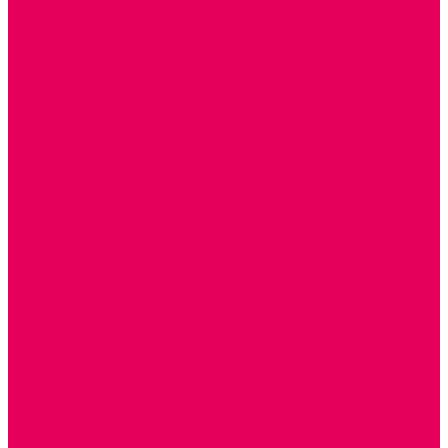
ТЕАТРАЛИЗОВАННАЯ ДЕЯТЕЛЬНОСТЬ
МУЗЫКАЛЬНЫЕ ИНСТРУМЕНТЫ
ПАЛЬЧИКОВЫЕ КУКЛЫ и ПОДСТАВКИ ДЛЯ НИХ
ПЕРЧАТОЧНЫЕ КУКЛЫ и ПОДСТАВКИ ДЛЯ НИХ
ШАГАЮЩИЙ ТЕАТР
ШАПОЧКИ
РОСТОВЫЕ КУКЛЫ
ТЕАТРАЛЬНЫЕ И ПРАЗДНИЧНО-КАРНАВАЛЬНЫЕ
КОСТЮМЫ
ДЕТСКИЕ
ВЗРОСЛЫЕ
УСЫ, БОРОДЫ, ПАРИКИ, АКСЕССУАРЫ
УГОЛКИ РЯЖЕНИЯ
ТЕАТР ТЕНЕЙ
ДЕКОРАЦИИ
НАСТОЛЬНЫЙ ТЕАТР
ТЕАТР МАГНИТНЫЙ
ТЕАТРАЛЬНЫЕ КУКЛЫ
ПЛАТКОВЫЕ КУКЛЫ
ШИРМЫ
НАСТОЛЬНЫЕ
НАПОЛЬНЫЕ
ОБРАЗОВАТЕЛЬНО-ВОСПИТАТЕЛЬНЫЕ ИГРЫ И
ИГРУШКИ, НАГЛЯДНО-ДИДАКТИЧЕСКИЙ и
РАЗДАТОЧНЫЙ МАТЕРИАЛ