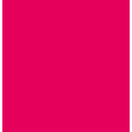
ДОПОЛНИТЕЛЬНО
НАЦИОНАЛЬНЫЕ ПРОЕКТЫ
ЭКОЛОГИЯ
ПАТРИОТИЧЕСКОЕ ВОСПИТАНИЕ
РОДНАЯ ИГРУШКА
Работа с юр.лицами
Работа с ДОУ
Работа с ИП и ООО
Методическая поддержка
Блог
Учебно-методический центр ФИСО
Модульная программа СТЕМ
Образовательный портал Элтиленд
Комплекты для дооснащения РППС в ДОО
Помощь
Доставка
Обмен и возврат
Оплата
Скачать Мультстудию
Скачать каталоги
О компании
Контакты
Готовые решения
Политика конфиденциальности
Отзывы