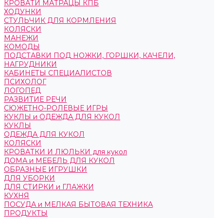
КРОВАТИ МАТРАЦЫ КПБ
ХОДУНКИ
СТУЛЬЧИК ДЛЯ КОРМЛЕНИЯ
КОЛЯСКИ
МАНЕЖИ
КОМОДЫ
ПОДСТАВКИ ПОД НОЖКИ, ГОРШКИ, КАЧЕЛИ,
НАГРУДНИКИ
КАБИНЕТЫ СПЕЦИАЛИСТОВ
ПСИХОЛОГ
ЛОГОПЕД
РАЗВИТИЕ РЕЧИ
СЮЖЕТНО-РОЛЕВЫЕ ИГРЫ
КУКЛЫ и ОДЕЖДА ДЛЯ КУКОЛ
КУКЛЫ
ОДЕЖДА ДЛЯ КУКОЛ
КОЛЯСКИ
КРОВАТКИ И ЛЮЛЬКИ для кукол
ДОМА и МЕБЕЛЬ ДЛЯ КУКОЛ
ОБРАЗНЫЕ ИГРУШКИ
ДЛЯ УБОРКИ
ДЛЯ СТИРКИ и ГЛАЖКИ
КУХНЯ
ПОСУДА и МЕЛКАЯ БЫТОВАЯ ТЕХНИКА
ПРОДУКТЫ