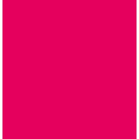
ИГРЫ НИКИТИНА
МОЗАИКИ И КУБИКИ С КАРТИНКАМИ И СХЕМАМИ
ДОСУГОВЫЕ ИГРЫ И ГОЛОВОЛОМКИ
ДОМИНО
ЛОТО
ШАХМАТЫ, ШАШКИ
ГОЛОВОЛОМКИ
НАПОЛЬНЫЕ
НАСТОЛЬНЫЕ
МАТЕРИАЛЫ МОНТЕССОРИ
ПЕСОК и ВОДА ИГРЫ и ОБОРУДОВАНИЕ
СЕНСОМОТОРНОЕ РАЗВИТИЕ
РАЗВИТИЕ РЕЧИ и ОБУЧЕНИЕ ГРАМОТЕ
ГРАФОМОТОРНОЕ РАЗВИТИЕ
ИНОСТРАННЫЕ ЯЗЫКИ
ЭЛЕМЕНТАРНЫЕ МАТЕМАТИЧЕСКИЕ ПРЕДСТАВЛЕНИЯ
ИССЛЕДОВАТЕЛЬСКАЯ ДЕЯТЕЛЬНОСТЬ
ПРАВИЛА ДОРОЖНОГО ДВИЖЕНИЯ и ОБЖ
ОЗНАКОМЛЕНИЕ С СОЛНЕЧНОЙ СИСТЕМОЙ
СОЦИАЛЬНОЕ ВОСПИТАНИЕ
ИГРЫ ВОСКОБОВИЧА
ПОДГОТОВКА К ШКОЛЕ
ОКРУЖАЮЩИЙ МИР
ИГРЫ НА ЛИПУЧКАХ из ПЛАСТИКА
ИГРЫ НА ЛИПУЧКАХ из ФЕТРА