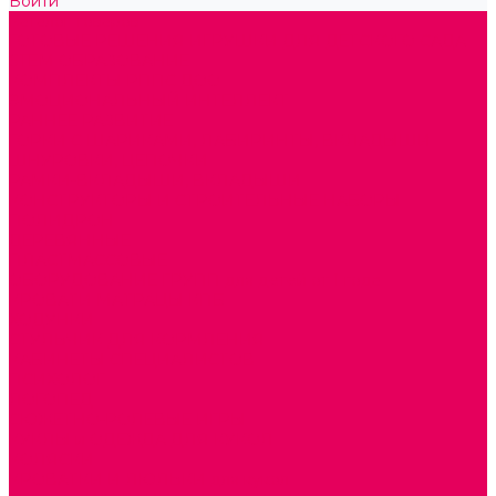
Войти
Каталог товаров
ГОТОВЫЕ РЕШЕНИЯ ИГРУШКИ ДЛЯ ДЕТСКОГО САДА
STEM ОБРАЗОВАНИЕ
КОМПЛЕКТЫ РППС ДОО
ЭМОЦИОНАЛЬНЫЙ ИНТЕЛЛЕКТ
РАННЕЕ РАЗВИТИЕ
ГОРКИ С ШАРИКАМИ, ЛАБИРИНТЫ, ВКЛАДЫШИ
ШНУРОВКИ, ЦЕПОЧКИ
РАМКИ-ВКЛАДЫШИ, ВКЛАДЫШИ
КОНСТРУКТОРЫ И СТРОИТЕЛЬНЫЕ НАБОРЫ
ПОЛИДРОН
ДЕРЕВЯННЫЕ
ПЛАСТМАССОВЫЕ
ОБОРУДОВАНИЕ ГРУПП для детей от 1 года
КРОВАТИ МАТРАЦЫ КПБ
ХОДУНКИ
СТУЛЬЧИК ДЛЯ КОРМЛЕНИЯ
КАБИНЕТЫ СПЕЦИАЛИСТОВ
ПСИХОЛОГ
ЛОГОПЕД
СЮЖЕТНО-РОЛЕВЫЕ ИГРЫ
КУКЛЫ и ОДЕЖДА ДЛЯ КУКОЛ
КОЛЯСКИ
КРОВАТКИ И ЛЮЛЬКИ для кукол