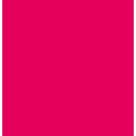
Каталог товаров
ГОТОВЫЕ РЕШЕНИЯ ИГРУШКИ ДЛЯ ДЕТСКОГО САДА
STEM ОБРАЗОВАНИЕ
КОМПЛЕКТЫ РППС ДОО
ЭМОЦИОНАЛЬНЫЙ ИНТЕЛЛЕКТ
ДЕТСКАЯ АНИМАЦИЯ
ОБРАЗОВАТЕЛЬНЫЕ КОМПЛЕКТЫ + КПК
РАННЕЕ РАЗВИТИЕ
ГОРКИ С ШАРИКАМИ, ЛАБИРИНТЫ, ВКЛАДЫШИ
ШНУРОВКИ, ЦЕПОЧКИ
РАМКИ-ВКЛАДЫШИ, ВКЛАДЫШИ
РАЗРЕЗНЫЕ КАРТИНКИ
КАТАЛКИ, КАЧАЛКИ, ИГРОВЫЕ КОМПЛЕКСЫ
СОРТИРОВЩИКИ, СТУЧАЛКИ
ОЗВУЧЕННЫЕ ИГРУШКИ, ДЕРГУНЧИКИ
ЛОГИЧЕСКИЕ ИГРЫ, ПИРАМИДКИ
НЕВАЛЯШКИ, ЮЛЫ, КУБИКИ
БИЗИБОРДЫ
ПАЗЛЫ, МОЗАИКИ
КОНСТРУКТОРЫ
ИГРОВОЕ ОТ 2 МЕСЯЦЕВ
КОНСТРУКТОРЫ И СТРОИТЕЛЬНЫЕ НАБОРЫ
ПОЛИДРОН
ДЕРЕВЯННЫЕ
ПЛАСТМАССОВЫЕ