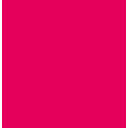
ДОСУГОВЫЕ ИГРЫ И ГОЛОВОЛОМКИ
ДОМИНО
ЛОТО
ШАХМАТЫ, ШАШКИ
ГОЛОВОЛОМКИ
НАПОЛЬНЫЕ
НАСТОЛЬНЫЕ
МАТЕРИАЛЫ МОНТЕССОРИ
ПЕСОК и ВОДА ИГРЫ и ОБОРУДОВАНИЕ
СЕНСОМОТОРНОЕ РАЗВИТИЕ
РАЗВИТИЕ РЕЧИ и ОБУЧЕНИЕ ГРАМОТЕ
ГРАФОМОТОРНОЕ РАЗВИТИЕ
ИНОСТРАННЫЕ ЯЗЫКИ
ЭЛЕМЕНТАРНЫЕ МАТЕМАТИЧЕСКИЕ ПРЕДСТАВЛЕНИЯ
ИССЛЕДОВАТЕЛЬСКАЯ ДЕЯТЕЛЬНОСТЬ
ПРАВИЛА ДОРОЖНОГО ДВИЖЕНИЯ и ОБЖ
ОЗНАКОМЛЕНИЕ С СОЛНЕЧНОЙ СИСТЕМОЙ
СОЦИАЛЬНОЕ ВОСПИТАНИЕ
ИГРЫ ВОСКОБОВИЧА
ПОДГОТОВКА К ШКОЛЕ
ОКРУЖАЮЩИЙ МИР
ИГРЫ НА ЛИПУЧКАХ из ПЛАСТИКА
ИГРЫ НА ЛИПУЧКАХ из ФЕТРА
ИЗОБРАЗИТЕЛЬНАЯ ДЕЯТЕЛЬНОСТЬ
ОБОРУДОВАНИЕ для ИЗО