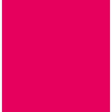
ШКАФЫ (для одежды, полотенец, горшков)
СТЕНКИ ДЛЯ ИГРУШЕК
УГОЛКИ ПРИРОДЫ
ОБОРУДОВАНИЕ ДЛЯ ХРАНЕНИЯ СПОРТИНВЕНТАРЯ,
КНИГ, ИГРУШЕК
ИНФОРМАЦИОННЫЕ СТЕНДЫ
МЯГКАЯ МЕБЕЛЬ
СИСТЕМЫ ХРАНЕНИЯ
СТОЛЫ для ЛЕГО
МАРКИРОВКА МЕБЕЛИ
КУХОННАЯ МЕБЕЛЬ
СКЛАДИРУЕМАЯ МЕБЕЛЬ, МЕБЕЛЬ ТРАНСФОРМЕР
ПОДУШКИ, ОДЕЯЛА, КПБ, ПОЛОТЕНЦА
КРУПНОГАБАРИТНОЕ ИГРОВОЕ ОБОРУДОВАНИЕ
ДИДАКТИЧЕСКИЕ, НАПОЛЬНЫЕ ИГРУШКИ и КОВРИКИ
ДОМА
ГОРКИ
КАЧАЛКИ
МАШИНКИ
ИГРОВЫЕ КОМПЛЕКСЫ и НАБОРЫ
МАНЕЖИ
КАЧЕЛИ
КОНСТРУКТОРЫ
ДИДАКТИЧЕСКИЕ ПАНЕЛИ и БИЗИБОРДЫ
ЭЛЕМЕНТЫ ДЕКОРА