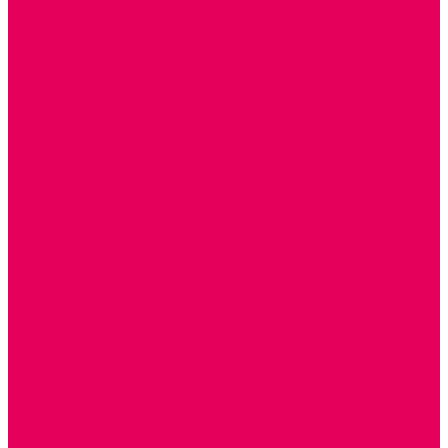
ГОТОВЫЕ РЕШЕНИЯ ИГРУШКИ ДЛЯ ДЕТСКОГО САДА
STEM ОБРАЗОВАНИЕ
КОМПЛЕКТЫ РППС ДОО
ЭМОЦИОНАЛЬНЫЙ ИНТЕЛЛЕКТ
РАННЕЕ РАЗВИТИЕ
ГОРКИ С ШАРИКАМИ, ЛАБИРИНТЫ, ВКЛАДЫШИ
ШНУРОВКИ, ЦЕПОЧКИ
РАМКИ-ВКЛАДЫШИ, ВКЛАДЫШИ
КОНСТРУКТОРЫ И СТРОИТЕЛЬНЫЕ НАБОРЫ
ПОЛИДРОН
ДЕРЕВЯННЫЕ
ПЛАСТМАССОВЫЕ
ОБОРУДОВАНИЕ ГРУПП для детей от 1 года
КРОВАТИ МАТРАЦЫ КПБ
ХОДУНКИ
СТУЛЬЧИК ДЛЯ КОРМЛЕНИЯ
КАБИНЕТЫ СПЕЦИАЛИСТОВ
ПСИХОЛОГ
ЛОГОПЕД
СЮЖЕТНО-РОЛЕВЫЕ ИГРЫ
КУКЛЫ и ОДЕЖДА ДЛЯ КУКОЛ
КОЛЯСКИ
КРОВАТКИ И ЛЮЛЬКИ для кукол
ТЕАТРАЛИЗОВАННАЯ ДЕЯТЕЛЬНОСТЬ
МУЗЫКАЛЬНЫЕ ИНСТРУМЕНТЫ