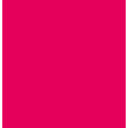
МОЗАИКИ НАСТЕННЫЕ
СЕНСОРНАЯ КОМНАТА
МЯГКАЯ СРЕДА
СВЕТОВЫЕ ПРИБОРЫ
ДОПОЛНИТЕЛЬНО
НАСТЕННОЕ ОБОРУДОВАНИЕ
НАЦИОНАЛЬНЫЕ ПРОЕКТЫ
ЭКОЛОГИЯ
ПАТРИОТИЧЕСКОЕ ВОСПИТАНИЕ
ИГРУШКИ-ЗАБАВЫ, НАРОДНЫЕ ИГРУШКИ
НАРОДНЫЕ ПРОМЫСЛЫ
ДЫМКА
КАРГОПОЛЬ
ХОХЛОМА
ГОРОДЕЦ
ГЖЕЛЬ
МЕЗЕНЬ
ФИЛИМОНОВО
РОДНАЯ ИГРУШКА
СЕМЬЯ. СЕМЕЙНЫЕ ЦЕННОСТИ.
ФИНАНСОВАЯ ГРАМОТНОСТЬ
ДОСТУПНАЯ СРЕДА
ТАКТИЛЬНЫЕ ОЩУЩЕНИЯ
РЕАБИЛИТАЦИЯ
ЦИФРОВАЯ ОБРАЗОВАТЕЛЬНАЯ СРЕДА