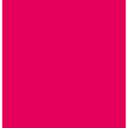
ДОМА и МЕБЕЛЬ ДЛЯ КУКОЛ
ОБРАЗНЫЕ ИГРУШКИ
ДЛЯ УБОРКИ
ДЛЯ СТИРКИ и ГЛАЖКИ
КУХНЯ
ПОСУДА и МЕЛКАЯ БЫТОВАЯ ТЕХНИКА
ПРОДУКТЫ
МАГАЗИН
БОЛЬНИЦА
МАСТЕРСКАЯ
ПАРИКМАХЕРСКАЯ
ТРАНСПОРТНЫЕ ИГРУШКИ
ПАРКОВКИ и ГАРАЖИ
ЛЕГКОВЫЕ
ГРУЗОВЫЕ
СПЕЦТЕХНИКА
СЛУЖЕБНЫЕ
ВОЕННЫЕ
САМОЛЕТЫ, ВЕРТОЛЕТЫ
ЖЕЛЕЗНАЯ ДОРОГА
ШКОЛА
ТЕМАТИЧЕСКИЕ НАБОРЫ
ТЕМАТИЧЕСКИЕ КОСТЮМЫ
ТЕАТРАЛИЗОВАННАЯ ДЕЯТЕЛЬНОСТЬ
МУЗЫКАЛЬНЫЕ ИНСТРУМЕНТЫ