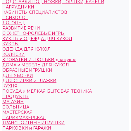
ПОДСТАВКИ ПОД НОЖКИ, ГОРШКИ, КАЧЕЛИ,
НАГРУДНИКИ
КАБИНЕТЫ СПЕЦИАЛИСТОВ
ПСИХОЛОГ
ЛОГОПЕД
РАЗВИТИЕ РЕЧИ
СЮЖЕТНО-РОЛЕВЫЕ ИГРЫ
КУКЛЫ и ОДЕЖДА ДЛЯ КУКОЛ
КУКЛЫ
ОДЕЖДА ДЛЯ КУКОЛ
КОЛЯСКИ
КРОВАТКИ И ЛЮЛЬКИ для кукол
ДОМА и МЕБЕЛЬ ДЛЯ КУКОЛ
ОБРАЗНЫЕ ИГРУШКИ
ДЛЯ УБОРКИ
ДЛЯ СТИРКИ и ГЛАЖКИ
КУХНЯ
ПОСУДА и МЕЛКАЯ БЫТОВАЯ ТЕХНИКА
ПРОДУКТЫ
МАГАЗИН
БОЛЬНИЦА
МАСТЕРСКАЯ
ПАРИКМАХЕРСКАЯ
ТРАНСПОРТНЫЕ ИГРУШКИ
ПАРКОВКИ и ГАРАЖИ