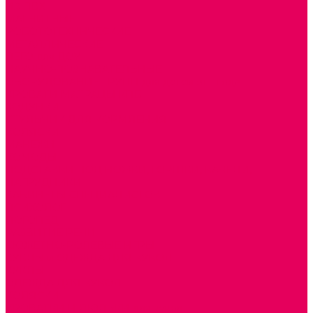
ИЗ ПВХ
МАГНИТНЫЕ
РОБОТОТЕХНИЧЕСКИЕ
МЕТАЛЛИЧЕСКИЕ
ЛЕГО для ДОУ
НАУЧНО-ПОЗНАВАТЕЛЬНЫЕ
ОБОРУДОВАНИЕ ГРУПП для детей от 1 года
КРОВАТИ МАТРАЦЫ КПБ
ХОДУНКИ
СТУЛЬЧИК ДЛЯ КОРМЛЕНИЯ
КОЛЯСКИ
МАНЕЖИ
КОМОДЫ
ПОДСТАВКИ ПОД НОЖКИ, ГОРШКИ, КАЧЕЛИ,
НАГРУДНИКИ
КАБИНЕТЫ СПЕЦИАЛИСТОВ
ПСИХОЛОГ
ЛОГОПЕД
РАЗВИТИЕ РЕЧИ
СЮЖЕТНО-РОЛЕВЫЕ ИГРЫ
КУКЛЫ и ОДЕЖДА ДЛЯ КУКОЛ
КУКЛЫ
ОДЕЖДА ДЛЯ КУКОЛ
КОЛЯСКИ
КРОВАТКИ И ЛЮЛЬКИ для кукол