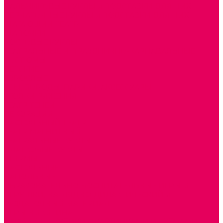
ПАЛЬЧИКОВЫЕ КУКЛЫ и ПОДСТАВКИ ДЛЯ НИХ
ПЕРЧАТОЧНЫЕ КУКЛЫ и ПОДСТАВКИ ДЛЯ НИХ
ШАГАЮЩИЙ ТЕАТР
ШАПОЧКИ
РОСТОВЫЕ КУКЛЫ
ТЕАТРАЛЬНЫЕ И ПРАЗДНИЧНО-КАРНАВАЛЬНЫЕ
КОСТЮМЫ
ДЕТСКИЕ
ВЗРОСЛЫЕ
УСЫ, БОРОДЫ, ПАРИКИ, АКСЕССУАРЫ
УГОЛКИ РЯЖЕНИЯ
ТЕАТР ТЕНЕЙ
ДЕКОРАЦИИ
НАСТОЛЬНЫЙ ТЕАТР
ТЕАТР МАГНИТНЫЙ
ТЕАТРАЛЬНЫЕ КУКЛЫ
ПЛАТКОВЫЕ КУКЛЫ
ШИРМЫ
НАСТОЛЬНЫЕ
НАПОЛЬНЫЕ
ОБРАЗОВАТЕЛЬНО-ВОСПИТАТЕЛЬНЫЕ ИГРЫ И
ИГРУШКИ, НАГЛЯДНО-ДИДАКТИЧЕСКИЙ и
РАЗДАТОЧНЫЙ МАТЕРИАЛ
ИГРЫ НИКИТИНА
МОЗАИКИ И КУБИКИ С КАРТИНКАМИ И СХЕМАМИ