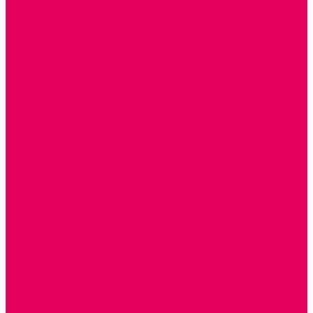
ПАЛЬЧИКОВЫЕ КУКЛЫ и ПОДСТАВКИ ДЛЯ НИХ
ПЕРЧАТОЧНЫЕ КУКЛЫ и ПОДСТАВКИ ДЛЯ НИХ
ОБРАЗОВАТЕЛЬНО-ВОСПИТАТЕЛЬНЫЕ ИГРЫ И
ИГРУШКИ, НАГЛЯДНО-ДИДАКТИЧЕСКИЙ и
РАЗДАТОЧНЫЙ МАТЕРИАЛ
ИГРЫ НИКИТИНА
МОЗАИКИ И КУБИКИ С КАРТИНКАМИ И СХЕМАМИ
ДОСУГОВЫЕ ИГРЫ И ГОЛОВОЛОМКИ
СПОРТИВНОЕ ОБОРУДОВАНИЕ и ИНВЕНТАРЬ
ОБОРУДОВАНИЕ ДЛЯ БАССЕЙНОВ
МЯГКИЕ МОДУЛИ
ОБРУЧИ, СКАКАЛКИ, ПАЛКИ, ЛЕНТЫ, МЯЧИ
МЕБЕЛЬ ДОУ
БАНКЕТКИ, СКАМЕЙКИ, ЗЕРКАЛА, РОСТОМЕРЫ
СТОЛЫ для ЖЕЛЕЗНОЙ ДОРОГИ
ИГРОВАЯ МЕБЕЛЬ
КРУПНОГАБАРИТНОЕ ИГРОВОЕ ОБОРУДОВАНИЕ
ДИДАКТИЧЕСКИЕ, НАПОЛЬНЫЕ ИГРУШКИ и КОВРИКИ
ДОМА
ГОРКИ
СЕНСОРНАЯ КОМНАТА
МЯГКАЯ СРЕДА
СВЕТОВЫЕ ПРИБОРЫ
ДОПОЛНИТЕЛЬНО
НАЦИОНАЛЬНЫЕ ПРОЕКТЫ