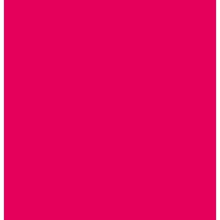
ПОСОБИЯ для ИЗО
СПОРТИВНОЕ ОБОРУДОВАНИЕ и ИНВЕНТАРЬ
ОБОРУДОВАНИЕ ДЛЯ БАССЕЙНОВ
МЯГКИЕ МОДУЛИ
СТРОИТЕЛЬНЫЕ НАБОРЫ
МАТЫ
ТРЕНАЖЕРЫ
ОБРУЧИ, СКАКАЛКИ, ПАЛКИ, ЛЕНТЫ, МЯЧИ
СПОРТИВНЫЙ ИНВЕНТРЬ
СПОРТИВНЫЕ ИГРЫ
ИНВЕНТАРЬ
ТРЕНАЖЕРЫ
БАЛАНСИРЫ и ЛЕСЕНКИ
СПОРТКОМПЛЕКСЫ, ШВЕДСКИЕ СТЕНКИ,
СКАЛОДРОМЫ
СКАМЬИ ГИМНАСТИЧЕСКИЕ
ТАКТИЛЬНЫЕ ДОРОЖКИ
ВЕЛОСИПЕДЫ И САМОКАТЫ
МЕБЕЛЬ ДОУ
БАНКЕТКИ, СКАМЕЙКИ, ЗЕРКАЛА, РОСТОМЕРЫ
СТОЛЫ для ЖЕЛЕЗНОЙ ДОРОГИ
ИГРОВАЯ МЕБЕЛЬ
СТОЛЫ, СТУЛЬЯ
КРОВАТИ, МАТРАСЫ