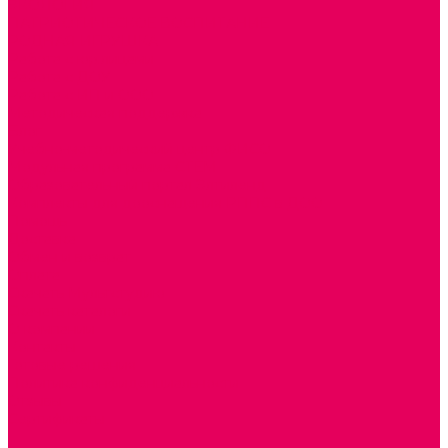
ЭКОЛОГИЯ
ПАТРИОТИЧЕСКОЕ ВОСПИТАНИЕ
РОДНАЯ ИГРУШКА
Работа с юр.лицами
Работа с ДОУ
Работа с ИП и ООО
Методическая поддержка
Блог
Учебно-методический центр ФИСО
Модульная программа СТЕМ
Образовательный портал Элтиленд
Комплекты для дооснащения РППС в ДОО
Помощь
Доставка
Обмен и возврат
Оплата
Скачать Мультстудию
Скачать каталоги
О компании
Контакты
Готовые решения
Политика конфиденциальности
Отзывы
Сертификаты
...