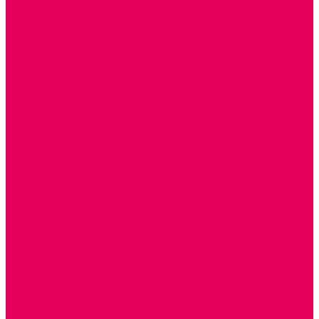
ИНФОРМАЦИОННО-КОММУНИКАЦИОННЫЕ
ТЕХНОЛОГИИ
РОБОТОТЕХНИКА
НЕЙРОПИЛОТИРОВАНИЕ
ИСКУССТВЕННЫЙ ИНТЕЛЛЕКТ
АЛГОРИТМИКА В ДОУ
КОНСТРУИРОВАНИЕ И ПРОГРАММИРОВАНИЕ
РОБОТОТЕХНИКА ДЛЯ НАЧАЛЬНОЙ ШКОЛЫ
Работа с юр.лицами
Работа с ДОУ
Работа с ИП и ООО
Методическая поддержка
Блог
Учебно-методический центр ФИСО
Модульная программа СТЕМ
Образовательный портал Элтиленд
Комплекты для дооснащения РППС в ДОО
Помощь
Доставка
Обмен и возврат
Оплата
Скачать Мультстудию
Скачать каталоги
О компании
Контакты