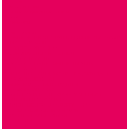
Контакты
Готовые решения
Политика конфиденциальности
Отзывы
Сертификаты
...
Каталог товаров
ГОТОВЫЕ РЕШЕНИЯ ИГРУШКИ ДЛЯ ДЕТСКОГО САДА
STEM ОБРАЗОВАНИЕ
КОМПЛЕКТЫ РППС ДОО
ЭМОЦИОНАЛЬНЫЙ ИНТЕЛЛЕКТ
ДЕТСКАЯ АНИМАЦИЯ
ОБРАЗОВАТЕЛЬНЫЕ КОМПЛЕКТЫ + КПК
РАННЕЕ РАЗВИТИЕ
ГОРКИ С ШАРИКАМИ, ЛАБИРИНТЫ, ВКЛАДЫШИ
ШНУРОВКИ, ЦЕПОЧКИ
РАМКИ-ВКЛАДЫШИ, ВКЛАДЫШИ
РАЗРЕЗНЫЕ КАРТИНКИ
КАТАЛКИ, КАЧАЛКИ, ИГРОВЫЕ КОМПЛЕКСЫ
СОРТИРОВЩИКИ, СТУЧАЛКИ
ОЗВУЧЕННЫЕ ИГРУШКИ, ДЕРГУНЧИКИ
ЛОГИЧЕСКИЕ ИГРЫ, ПИРАМИДКИ
НЕВАЛЯШКИ, ЮЛЫ, КУБИКИ
БИЗИБОРДЫ
ПАЗЛЫ, МОЗАИКИ