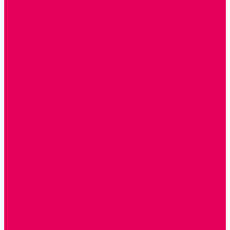
ГОРКИ
СЕНСОРНАЯ КОМНАТА
МЯГКАЯ СРЕДА
СВЕТОВЫЕ ПРИБОРЫ
ДОПОЛНИТЕЛЬНО
НАЦИОНАЛЬНЫЕ ПРОЕКТЫ
ЭКОЛОГИЯ
ПАТРИОТИЧЕСКОЕ ВОСПИТАНИЕ
РОДНАЯ ИГРУШКА
Работа с юр.лицами
Работа с ДОУ
Работа с ИП и ООО
Методическая поддержка
Блог
Учебно-методический центр ФИСО
Модульная программа СТЕМ
Образовательный портал Элтиленд
Комплекты для дооснащения РППС в ДОО
Помощь
Доставка
Обмен и возврат
Оплата
Скачать Мультстудию
Скачать каталоги
О компании