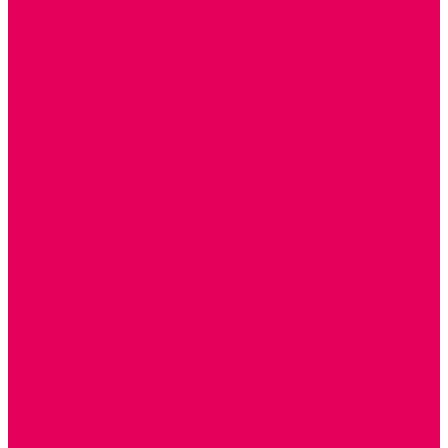
СЮЖЕТНО-РОЛЕВЫЕ ИГРЫ
КУКЛЫ и ОДЕЖДА ДЛЯ КУКОЛ
КУКЛЫ
ОДЕЖДА ДЛЯ КУКОЛ
КОЛЯСКИ
КРОВАТКИ И ЛЮЛЬКИ для кукол
ДОМА и МЕБЕЛЬ ДЛЯ КУКОЛ
ОБРАЗНЫЕ ИГРУШКИ
ДЛЯ УБОРКИ
ДЛЯ СТИРКИ и ГЛАЖКИ
КУХНЯ
ПОСУДА и МЕЛКАЯ БЫТОВАЯ ТЕХНИКА
ПРОДУКТЫ
МАГАЗИН
БОЛЬНИЦА
МАСТЕРСКАЯ
ПАРИКМАХЕРСКАЯ
ТРАНСПОРТНЫЕ ИГРУШКИ
ПАРКОВКИ и ГАРАЖИ
ЛЕГКОВЫЕ
ГРУЗОВЫЕ
СПЕЦТЕХНИКА
СЛУЖЕБНЫЕ
ВОЕННЫЕ
САМОЛЕТЫ, ВЕРТОЛЕТЫ