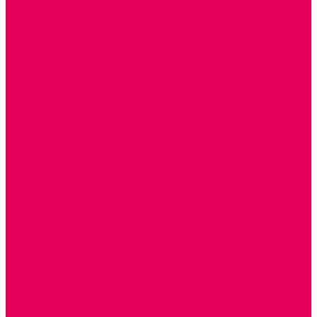
ИГРОВЫЕ КОМПЛЕКСЫ и НАБОРЫ
МАНЕЖИ
КАЧЕЛИ
КОНСТРУКТОРЫ
ДИДАКТИЧЕСКИЕ ПАНЕЛИ и БИЗИБОРДЫ
ЭЛЕМЕНТЫ ДЕКОРА
МОЗАИКИ НАСТЕННЫЕ
СЕНСОРНАЯ КОМНАТА
МЯГКАЯ СРЕДА
СВЕТОВЫЕ ПРИБОРЫ
ДОПОЛНИТЕЛЬНО
НАСТЕННОЕ ОБОРУДОВАНИЕ
НАЦИОНАЛЬНЫЕ ПРОЕКТЫ
ЭКОЛОГИЯ
ПАТРИОТИЧЕСКОЕ ВОСПИТАНИЕ
ИГРУШКИ-ЗАБАВЫ, НАРОДНЫЕ ИГРУШКИ
НАРОДНЫЕ ПРОМЫСЛЫ
ДЫМКА
КАРГОПОЛЬ
ХОХЛОМА
ГОРОДЕЦ
ГЖЕЛЬ
МЕЗЕНЬ
ФИЛИМОНОВО
РОДНАЯ ИГРУШКА