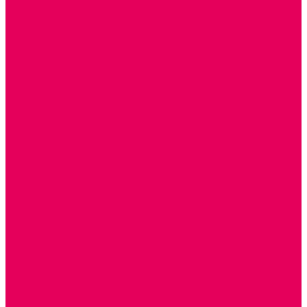
СЮЖЕТНО-РОЛЕВЫЕ ИГРЫ
КУКЛЫ и ОДЕЖДА ДЛЯ КУКОЛ
КОЛЯСКИ
КРОВАТКИ И ЛЮЛЬКИ для кукол
ТЕАТРАЛИЗОВАННАЯ ДЕЯТЕЛЬНОСТЬ
МУЗЫКАЛЬНЫЕ ИНСТРУМЕНТЫ
ПАЛЬЧИКОВЫЕ КУКЛЫ и ПОДСТАВКИ ДЛЯ НИХ
ПЕРЧАТОЧНЫЕ КУКЛЫ и ПОДСТАВКИ ДЛЯ НИХ
ОБРАЗОВАТЕЛЬНО-ВОСПИТАТЕЛЬНЫЕ ИГРЫ И
ИГРУШКИ, НАГЛЯДНО-ДИДАКТИЧЕСКИЙ и
РАЗДАТОЧНЫЙ МАТЕРИАЛ
ИГРЫ НИКИТИНА
МОЗАИКИ И КУБИКИ С КАРТИНКАМИ И СХЕМАМИ
ДОСУГОВЫЕ ИГРЫ И ГОЛОВОЛОМКИ
СПОРТИВНОЕ ОБОРУДОВАНИЕ и ИНВЕНТАРЬ
ОБОРУДОВАНИЕ ДЛЯ БАССЕЙНОВ
МЯГКИЕ МОДУЛИ
ОБРУЧИ, СКАКАЛКИ, ПАЛКИ, ЛЕНТЫ, МЯЧИ
МЕБЕЛЬ ДОУ
БАНКЕТКИ, СКАМЕЙКИ, ЗЕРКАЛА, РОСТОМЕРЫ
СТОЛЫ для ЖЕЛЕЗНОЙ ДОРОГИ
ИГРОВАЯ МЕБЕЛЬ
КРУПНОГАБАРИТНОЕ ИГРОВОЕ ОБОРУДОВАНИЕ
ДИДАКТИЧЕСКИЕ, НАПОЛЬНЫЕ ИГРУШКИ и КОВРИКИ
ДОМА