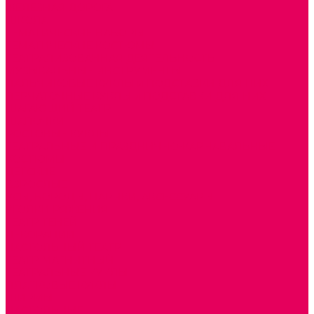
ЖЕЛЕЗНАЯ ДОРОГА
ШКОЛА
ТЕМАТИЧЕСКИЕ НАБОРЫ
ТЕМАТИЧЕСКИЕ КОСТЮМЫ
ТЕАТРАЛИЗОВАННАЯ ДЕЯТЕЛЬНОСТЬ
МУЗЫКАЛЬНЫЕ ИНСТРУМЕНТЫ
ПАЛЬЧИКОВЫЕ КУКЛЫ и ПОДСТАВКИ ДЛЯ НИХ
ПЕРЧАТОЧНЫЕ КУКЛЫ и ПОДСТАВКИ ДЛЯ НИХ
ШАГАЮЩИЙ ТЕАТР
ШАПОЧКИ
РОСТОВЫЕ КУКЛЫ
ТЕАТРАЛЬНЫЕ И ПРАЗДНИЧНО-КАРНАВАЛЬНЫЕ
КОСТЮМЫ
ДЕТСКИЕ
ВЗРОСЛЫЕ
УСЫ, БОРОДЫ, ПАРИКИ, АКСЕССУАРЫ
УГОЛКИ РЯЖЕНИЯ
ТЕАТР ТЕНЕЙ
ДЕКОРАЦИИ
НАСТОЛЬНЫЙ ТЕАТР
ТЕАТР МАГНИТНЫЙ
ТЕАТРАЛЬНЫЕ КУКЛЫ
ПЛАТКОВЫЕ КУКЛЫ
ШИРМЫ
НАСТОЛЬНЫЕ