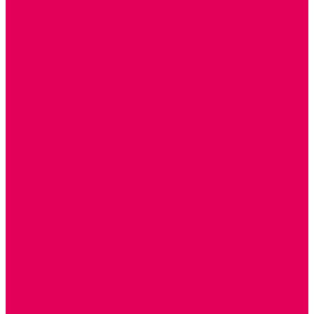
НАПОЛЬНЫЕ
ОБРАЗОВАТЕЛЬНО-ВОСПИТАТЕЛЬНЫЕ ИГРЫ И
ИГРУШКИ, НАГЛЯДНО-ДИДАКТИЧЕСКИЙ и
РАЗДАТОЧНЫЙ МАТЕРИАЛ
ИГРЫ НИКИТИНА
МОЗАИКИ И КУБИКИ С КАРТИНКАМИ И СХЕМАМИ
ДОСУГОВЫЕ ИГРЫ И ГОЛОВОЛОМКИ
ДОМИНО
ЛОТО
ШАХМАТЫ, ШАШКИ
ГОЛОВОЛОМКИ
НАПОЛЬНЫЕ
НАСТОЛЬНЫЕ
МАТЕРИАЛЫ МОНТЕССОРИ
ПЕСОК и ВОДА ИГРЫ и ОБОРУДОВАНИЕ
СЕНСОМОТОРНОЕ РАЗВИТИЕ
РАЗВИТИЕ РЕЧИ и ОБУЧЕНИЕ ГРАМОТЕ
ГРАФОМОТОРНОЕ РАЗВИТИЕ
ИНОСТРАННЫЕ ЯЗЫКИ
ЭЛЕМЕНТАРНЫЕ МАТЕМАТИЧЕСКИЕ ПРЕДСТАВЛЕНИЯ
ИССЛЕДОВАТЕЛЬСКАЯ ДЕЯТЕЛЬНОСТЬ
ПРАВИЛА ДОРОЖНОГО ДВИЖЕНИЯ и ОБЖ
ОЗНАКОМЛЕНИЕ С СОЛНЕЧНОЙ СИСТЕМОЙ
СОЦИАЛЬНОЕ ВОСПИТАНИЕ
ИГРЫ ВОСКОБОВИЧА