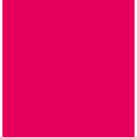
КОНСТРУКТОРЫ
ИГРОВОЕ ОТ 2 МЕСЯЦЕВ
КОНСТРУКТОРЫ И СТРОИТЕЛЬНЫЕ НАБОРЫ
ПОЛИДРОН
ДЕРЕВЯННЫЕ
ПЛАСТМАССОВЫЕ
ИЗ ПВХ
МАГНИТНЫЕ
РОБОТОТЕХНИЧЕСКИЕ
МЕТАЛЛИЧЕСКИЕ
ЛЕГО для ДОУ
НАУЧНО-ПОЗНАВАТЕЛЬНЫЕ
ОБОРУДОВАНИЕ ГРУПП для детей от 1 года
КРОВАТИ МАТРАЦЫ КПБ
ХОДУНКИ
СТУЛЬЧИК ДЛЯ КОРМЛЕНИЯ
КОЛЯСКИ
МАНЕЖИ
КОМОДЫ
ПОДСТАВКИ ПОД НОЖКИ, ГОРШКИ, КАЧЕЛИ,
НАГРУДНИКИ
КАБИНЕТЫ СПЕЦИАЛИСТОВ
ПСИХОЛОГ
ЛОГОПЕД
РАЗВИТИЕ РЕЧИ