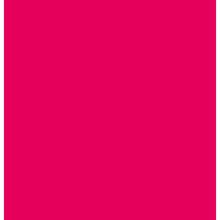
ПОДГОТОВКА К ШКОЛЕ
ОКРУЖАЮЩИЙ МИР
ИГРЫ НА ЛИПУЧКАХ из ПЛАСТИКА
ИГРЫ НА ЛИПУЧКАХ из ФЕТРА
ИЗОБРАЗИТЕЛЬНАЯ ДЕЯТЕЛЬНОСТЬ
ОБОРУДОВАНИЕ для ИЗО
ПОСОБИЯ для ИЗО
СПОРТИВНОЕ ОБОРУДОВАНИЕ и ИНВЕНТАРЬ
ОБОРУДОВАНИЕ ДЛЯ БАССЕЙНОВ
МЯГКИЕ МОДУЛИ
СТРОИТЕЛЬНЫЕ НАБОРЫ
МАТЫ
ТРЕНАЖЕРЫ
ОБРУЧИ, СКАКАЛКИ, ПАЛКИ, ЛЕНТЫ, МЯЧИ
СПОРТИВНЫЙ ИНВЕНТРЬ
СПОРТИВНЫЕ ИГРЫ
ИНВЕНТАРЬ
ТРЕНАЖЕРЫ
БАЛАНСИРЫ и ЛЕСЕНКИ
СПОРТКОМПЛЕКСЫ, ШВЕДСКИЕ СТЕНКИ,
СКАЛОДРОМЫ
СКАМЬИ ГИМНАСТИЧЕСКИЕ
ТАКТИЛЬНЫЕ ДОРОЖКИ
ВЕЛОСИПЕДЫ И САМОКАТЫ
МЕБЕЛЬ ДОУ