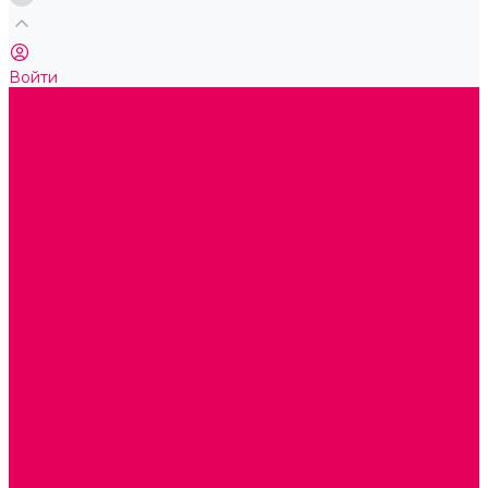
Войти
Каталог товаров
ГОТОВЫЕ РЕШЕНИЯ ИГРУШКИ ДЛЯ ДЕТСКОГО САДА
STEM ОБРАЗОВАНИЕ
КОМПЛЕКТЫ РППС ДОО
ЭМОЦИОНАЛЬНЫЙ ИНТЕЛЛЕКТ
РАННЕЕ РАЗВИТИЕ
ГОРКИ С ШАРИКАМИ, ЛАБИРИНТЫ, ВКЛАДЫШИ
ШНУРОВКИ, ЦЕПОЧКИ
РАМКИ-ВКЛАДЫШИ, ВКЛАДЫШИ
КОНСТРУКТОРЫ И СТРОИТЕЛЬНЫЕ НАБОРЫ
ПОЛИДРОН
ДЕРЕВЯННЫЕ
ПЛАСТМАССОВЫЕ
ОБОРУДОВАНИЕ ГРУПП для детей от 1 года
КРОВАТИ МАТРАЦЫ КПБ
ХОДУНКИ
СТУЛЬЧИК ДЛЯ КОРМЛЕНИЯ
КАБИНЕТЫ СПЕЦИАЛИСТОВ
ПСИХОЛОГ
ЛОГОПЕД