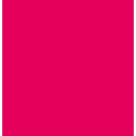
СЕМЬЯ. СЕМЕЙНЫЕ ЦЕННОСТИ.
ФИНАНСОВАЯ ГРАМОТНОСТЬ
ДОСТУПНАЯ СРЕДА
ТАКТИЛЬНЫЕ ОЩУЩЕНИЯ
РЕАБИЛИТАЦИЯ
ЦИФРОВАЯ ОБРАЗОВАТЕЛЬНАЯ СРЕДА
ИНФОРМАЦИОННО-КОММУНИКАЦИОННЫЕ
ТЕХНОЛОГИИ
РОБОТОТЕХНИКА
НЕЙРОПИЛОТИРОВАНИЕ
ИСКУССТВЕННЫЙ ИНТЕЛЛЕКТ
АЛГОРИТМИКА В ДОУ
КОНСТРУИРОВАНИЕ И ПРОГРАММИРОВАНИЕ
РОБОТОТЕХНИКА ДЛЯ НАЧАЛЬНОЙ ШКОЛЫ
Работа с юр.лицами
Работа с ДОУ
Работа с ИП и ООО
Методическая поддержка
Блог
Учебно-методический центр ФИСО
Модульная программа СТЕМ
Образовательный портал Элтиленд
Комплекты для дооснащения РППС в ДОО
Помощь
Доставка