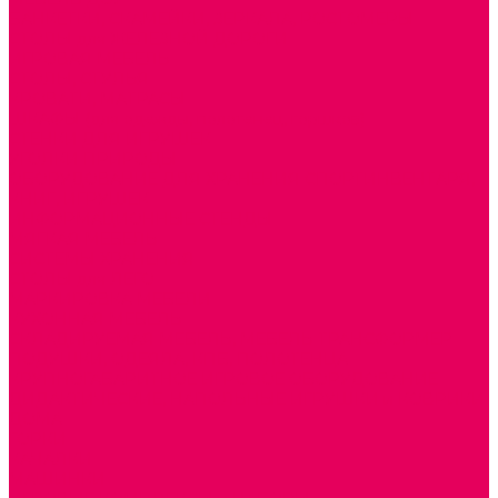
БАНКЕТКИ, СКАМЕЙКИ, ЗЕРКАЛА, РОСТОМЕРЫ
СТОЛЫ для ЖЕЛЕЗНОЙ ДОРОГИ
ИГРОВАЯ МЕБЕЛЬ
СТОЛЫ, СТУЛЬЯ
КРОВАТИ, МАТРАСЫ
ШКАФЫ (для одежды, полотенец, горшков)
СТЕНКИ ДЛЯ ИГРУШЕК
УГОЛКИ ПРИРОДЫ
ОБОРУДОВАНИЕ ДЛЯ ХРАНЕНИЯ СПОРТИНВЕНТАРЯ,
КНИГ, ИГРУШЕК
ИНФОРМАЦИОННЫЕ СТЕНДЫ
МЯГКАЯ МЕБЕЛЬ
СИСТЕМЫ ХРАНЕНИЯ
СТОЛЫ для ЛЕГО
МАРКИРОВКА МЕБЕЛИ
КУХОННАЯ МЕБЕЛЬ
СКЛАДИРУЕМАЯ МЕБЕЛЬ, МЕБЕЛЬ ТРАНСФОРМЕР
ПОДУШКИ, ОДЕЯЛА, КПБ, ПОЛОТЕНЦА
КРУПНОГАБАРИТНОЕ ИГРОВОЕ ОБОРУДОВАНИЕ
ДИДАКТИЧЕСКИЕ, НАПОЛЬНЫЕ ИГРУШКИ и КОВРИКИ
ДОМА
ГОРКИ
КАЧАЛКИ
МАШИНКИ