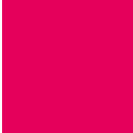
КОЛЯСКИ
КРОВАТКИ И ЛЮЛЬКИ для кукол
ТЕАТРАЛИЗОВАННАЯ ДЕЯТЕЛЬНОСТЬ
МУЗЫКАЛЬНЫЕ ИНСТРУМЕНТЫ
ПАЛЬЧИКОВЫЕ КУКЛЫ и ПОДСТАВКИ ДЛЯ НИХ
ПЕРЧАТОЧНЫЕ КУКЛЫ и ПОДСТАВКИ ДЛЯ НИХ
ОБРАЗОВАТЕЛЬНО-ВОСПИТАТЕЛЬНЫЕ ИГРЫ И ИГРУШК
ИГРЫ НИКИТИНА
МОЗАИКИ И КУБИКИ С КАРТИНКАМИ И СХЕМАМИ
ДОСУГОВЫЕ ИГРЫ И ГОЛОВОЛОМКИ
СПОРТИВНОЕ ОБОРУДОВАНИЕ и ИНВЕНТАРЬ
ОБОРУДОВАНИЕ ДЛЯ БАССЕЙНОВ
МЯГКИЕ МОДУЛИ
ОБРУЧИ, СКАКАЛКИ, ПАЛКИ, ЛЕНТЫ, МЯЧИ
МЕБЕЛЬ ДОУ
БАНКЕТКИ, СКАМЕЙКИ, ЗЕРКАЛА, РОСТОМЕРЫ
СТОЛЫ для ЖЕЛЕЗНОЙ ДОРОГИ
ИГРОВАЯ МЕБЕЛЬ
КРУПНОГАБАРИТНОЕ ИГРОВОЕ ОБОРУДОВАНИЕ
ДИДАКТИЧЕСКИЕ, НАПОЛЬНЫЕ ИГРУШКИ и КОВРИКИ
ДОМА
ГОРКИ
СЕНСОРНАЯ КОМНАТА
МЯГКАЯ СРЕДА
СВЕТОВЫЕ ПРИБОРЫ