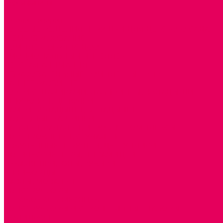
Сертификаты
...
Каталог товаров
ГОТОВЫЕ РЕШЕНИЯ ИГРУШКИ ДЛЯ ДЕТСКОГО САДА
STEM ОБРАЗОВАНИЕ
КОМПЛЕКТЫ РППС ДОО
ЭМОЦИОНАЛЬНЫЙ ИНТЕЛЛЕКТ
ДЕТСКАЯ АНИМАЦИЯ
ОБРАЗОВАТЕЛЬНЫЕ КОМПЛЕКТЫ + КПК
РАННЕЕ РАЗВИТИЕ
ГОРКИ С ШАРИКАМИ, ЛАБИРИНТЫ, ВКЛАДЫШИ
ШНУРОВКИ, ЦЕПОЧКИ
РАМКИ-ВКЛАДЫШИ, ВКЛАДЫШИ
РАЗРЕЗНЫЕ КАРТИНКИ
КАТАЛКИ, КАЧАЛКИ, ИГРОВЫЕ КОМПЛЕКСЫ
СОРТИРОВЩИКИ, СТУЧАЛКИ
ОЗВУЧЕННЫЕ ИГРУШКИ, ДЕРГУНЧИКИ
ЛОГИЧЕСКИЕ ИГРЫ, ПИРАМИДКИ
НЕВАЛЯШКИ, ЮЛЫ, КУБИКИ
БИЗИБОРДЫ
ПАЗЛЫ, МОЗАИКИ
КОНСТРУКТОРЫ
ИГРОВОЕ ОТ 2 МЕСЯЦЕВ
КОНСТРУКТОРЫ И СТРОИТЕЛЬНЫЕ НАБОРЫ
ПОЛИДРОН