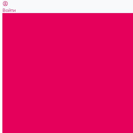
Войти
Каталог товаров
ГОТОВЫЕ РЕШЕНИЯ ИГРУШКИ ДЛЯ ДЕТСКОГО САДА
STEM ОБРАЗОВАНИЕ
КОМПЛЕКТЫ РППС ДОО
ЭМОЦИОНАЛЬНЫЙ ИНТЕЛЛЕКТ
РАННЕЕ РАЗВИТИЕ
ГОРКИ С ШАРИКАМИ, ЛАБИРИНТЫ, ВКЛАДЫШИ
ШНУРОВКИ, ЦЕПОЧКИ
РАМКИ-ВКЛАДЫШИ, ВКЛАДЫШИ
КОНСТРУКТОРЫ И СТРОИТЕЛЬНЫЕ НАБОРЫ
ПОЛИДРОН
ДЕРЕВЯННЫЕ
ПЛАСТМАССОВЫЕ
ОБОРУДОВАНИЕ ГРУПП для детей от 1 года
КРОВАТИ МАТРАЦЫ КПБ
ХОДУНКИ
СТУЛЬЧИК ДЛЯ КОРМЛЕНИЯ
КАБИНЕТЫ СПЕЦИАЛИСТОВ
ПСИХОЛОГ
ЛОГОПЕД
СЮЖЕТНО-РОЛЕВЫЕ ИГРЫ
КУКЛЫ и ОДЕЖДА ДЛЯ КУКОЛ