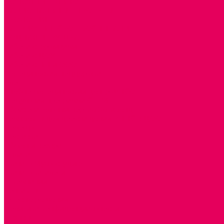
ДОПОЛНИТЕЛЬНО
НАЦИОНАЛЬНЫЕ ПРОЕКТЫ
ЭКОЛОГИЯ
ПАТРИОТИЧЕСКОЕ ВОСПИТАНИЕ
РОДНАЯ ИГРУШКА
Работа с юр.лицами
Работа с ДОУ
Работа с ИП и ООО
Методическая поддержка
Блог
Учебно-методический центр ФИСО
Модульная программа СТЕМ
Образовательный портал Элтиленд
Комплекты для дооснащения РППС в ДОО
Помощь
Доставка
Обмен и возврат
Оплата
Скачать Мультстудию
Скачать каталоги
О компании
Контакты
Готовые решения
Политика конфиденциальности
Отзывы